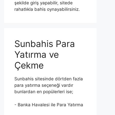
şekilde giriş yapabilir, sitede
rahatlıkla bahis oynayabilirsiniz.
Sunbahis Para
Yatırma ve
Çekme
Sunbahis sitesinde dörtden fazla
para yatırma seçeneği vardır
bunlardan en popülerleri ise;
- Banka Havalesi ile Para Yatırma