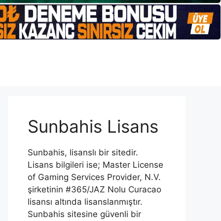
Sunbahis Lisans
Sunbahis, lisanslı bir sitedir.
Lisans bilgileri ise; Master License
of Gaming Services Provider, N.V.
şirketinin #365/JAZ Nolu Curacao
lisansı altında lisanslanmıştır.
Sunbahis sitesine güvenli bir