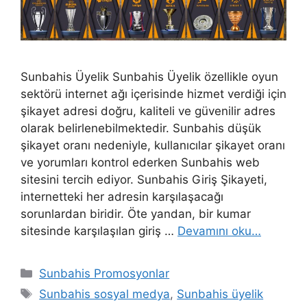
Sunbahis Üyelik Sunbahis Üyelik özellikle oyun
sektörü internet ağı içerisinde hizmet verdiği için
şikayet adresi doğru, kaliteli ve güvenilir adres
olarak belirlenebilmektedir. Sunbahis düşük
şikayet oranı nedeniyle, kullanıcılar şikayet oranı
ve yorumları kontrol ederken Sunbahis web
sitesini tercih ediyor. Sunbahis Giriş Şikayeti,
internetteki her adresin karşılaşacağı
sorunlardan biridir. Öte yandan, bir kumar
sitesinde karşılaşılan giriş …
Devamını oku…
Kategoriler
Sunbahis Promosyonlar
Etiketler
Sunbahis sosyal medya
,
Sunbahis üyelik