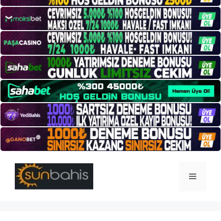
İçeriğe
atla
Menü