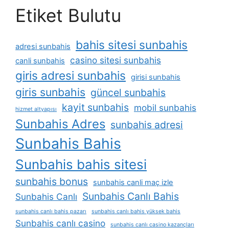
Etiket Bulutu
bahis sitesi sunbahis
adresi sunbahis
casino sitesi sunbahis
canli sunbahis
giris adresi sunbahis
girisi sunbahis
giris sunbahis
güncel sunbahis
kayit sunbahis
mobil sunbahis
hizmet altyapısı
Sunbahis Adres
sunbahis adresi
Sunbahis Bahis
Sunbahis bahis sitesi
sunbahis bonus
sunbahis canli maç izle
Sunbahis Canlı Bahis
Sunbahis Canlı
sunbahis canlı bahis pazarı
sunbahis canlı bahis yüksek bahis
Sunbahis canlı casino
sunbahis canlı casino kazançları