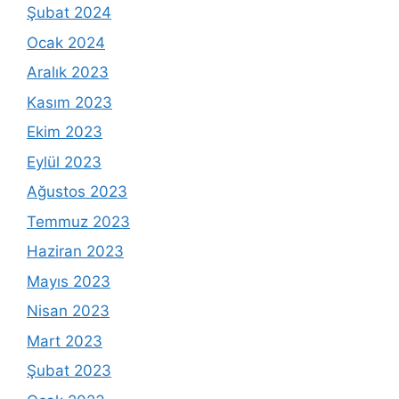
Şubat 2024
Ocak 2024
Aralık 2023
Kasım 2023
Ekim 2023
Eylül 2023
Ağustos 2023
Temmuz 2023
Haziran 2023
Mayıs 2023
Nisan 2023
Mart 2023
Şubat 2023