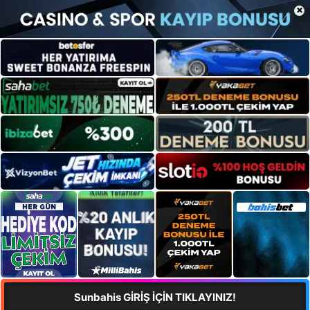
×
Sunbahis GİRİŞ İÇİN TIKLAYINIZ!