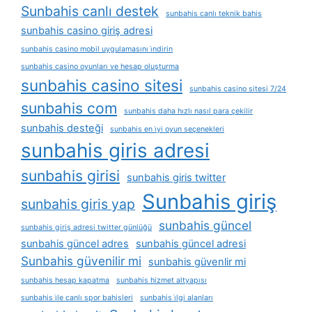
Sunbahis canlı destek
sunbahis canlı teknik bahis
sunbahis casino giriş adresi
sunbahis casino mobil uygulamasını i̇ndirin
sunbahis casino oyunları ve hesap oluşturma
sunbahis casino sitesi
sunbahis casino sitesi 7/24
sunbahis com
sunbahis daha hızlı nasıl para çekilir
sunbahis desteği
sunbahis en i̇yi oyun seçenekleri
sunbahis giris adresi
sunbahis girisi
sunbahis giris twitter
Sunbahis giriş
sunbahis giris yap
sunbahis güncel
sunbahis giriş adresi twitter günlüğü
sunbahis güncel adres
sunbahis güncel adresi
Sunbahis güvenilir mi
sunbahis güvenlir mi
sunbahis hesap kapatma
sunbahis hizmet altyapısı
sunbahis i̇le canlı spor bahisleri
sunbahis i̇lgi alanları