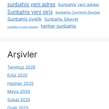
sunbahis yeni adres
Sunbahis yeni adresi
Sunbahis yeni giriş
Sunbahis Çevrimiçi Destek
Sunbahis üyelik
Sunbahis Şikayet
twitter sunbahis
sunbahis şu anki konumu
Arşivler
Temmuz 2026
Eylül 2025
Haziran 2025
Mayıs 2025
Şubat 2025
Ocak 2025