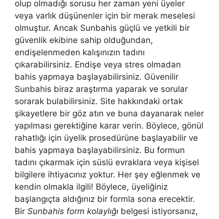
olup olmadığı sorusu her zaman yeni üyeler
veya varlık düşünenler için bir merak meselesi
olmuştur. Ancak Sunbahis güçlü ve yetkili bir
güvenlik ekibine sahip olduğundan,
endişelenmeden kalışınızın tadını
çıkarabilirsiniz. Endişe veya stres olmadan
bahis yapmaya başlayabilirsiniz. Güvenilir
Sunbahis biraz araştırma yaparak ve sorular
sorarak bulabilirsiniz. Site hakkındaki ortak
şikayetlere bir göz atın ve buna dayanarak neler
yapılması gerektiğine karar verin. Böylece, gönül
rahatlığı için üyelik prosedürüne başlayabilir ve
bahis yapmaya başlayabilirsiniz. Bu formun
tadını çıkarmak için süslü evraklara veya kişisel
bilgilere ihtiyacınız yoktur. Her şey eğlenmek ve
kendin olmakla ilgili! Böylece, üyeliğiniz
başlangıçta aldığınız bir formla sona erecektir.
Bir
Sunbahis form kolaylığı
belgesi istiyorsanız,