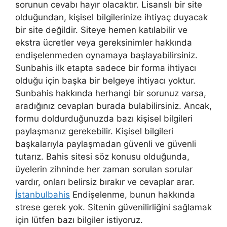
sorunun cevabı hayır olacaktır. Lisanslı bir site
olduğundan, kişisel bilgilerinize ihtiyaç duyacak
bir site değildir. Siteye hemen katılabilir ve
ekstra ücretler veya gereksinimler hakkında
endişelenmeden oynamaya başlayabilirsiniz.
Sunbahis ilk etapta sadece bir forma ihtiyacı
olduğu için başka bir belgeye ihtiyacı yoktur.
Sunbahis hakkında herhangi bir sorunuz varsa,
aradığınız cevapları burada bulabilirsiniz. Ancak,
formu doldurduğunuzda bazı kişisel bilgileri
paylaşmanız gerekebilir. Kişisel bilgileri
başkalarıyla paylaşmadan güvenli ve güvenli
tutarız. Bahis sitesi söz konusu olduğunda,
üyelerin zihninde her zaman sorulan sorular
vardır, onları belirsiz bırakır ve cevaplar arar.
İstanbulbahis
Endişelenme, bunun hakkında
strese gerek yok. Sitenin güvenilirliğini sağlamak
için lütfen bazı bilgiler istiyoruz.