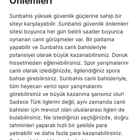
Önlemleri
Sunbahis yüksek güvenlik güçlerine sahip bir
siteyi karşılayabilir.
Sunbahis güvenlik önlemleri
sitesi boyunca her gün belirli saatler boyunca
oynanan canlı görüşmeler var. Bir patlama
yapabilir ve Sunbahis canlı bahisleriyle
potansiyel olarak büyük kazanabilirsiniz. Donuk
hissetmeden eğlenebilirsiniz. Spor yarışmalarını
canlı olarak izlediğinizde, ilgilendiğiniz spora
bahse girebilirsiniz. Sunbahis canlı bahisleriyle,
tüm heyecan verici spor yarışmalarını
görebilirsiniz ve büyük kazanma şansınız olur!
Sadece Türk liglerini değil, aynı zamanda canlı
bahisler için mevcut olan uluslararası ligleri de
bulabilirsiniz. Ne istediğinizi seçtiğinizde, doğru
tahminleri yaparak hızlı bir şekilde para
yatırabilir ve daha fazla para kazanabilirsiniz.