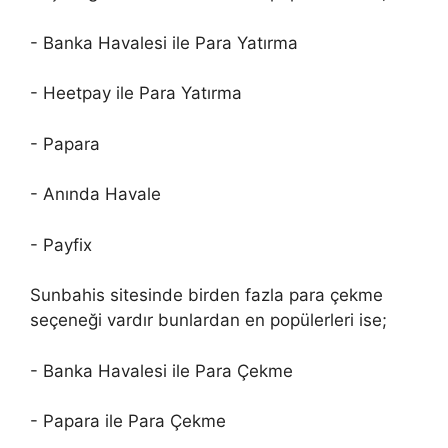
- Banka Havalesi ile Para Yatırma
- Heetpay ile Para Yatırma
- Papara
- Anında Havale
- Payfix
Sunbahis sitesinde birden fazla para çekme
seçeneği vardır bunlardan en popülerleri ise;
- Banka Havalesi ile Para Çekme
- Papara ile Para Çekme