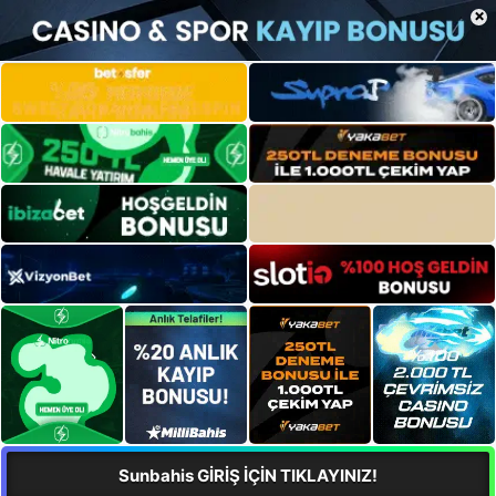
×
Sunbahis GİRİŞ İÇİN TIKLAYINIZ!