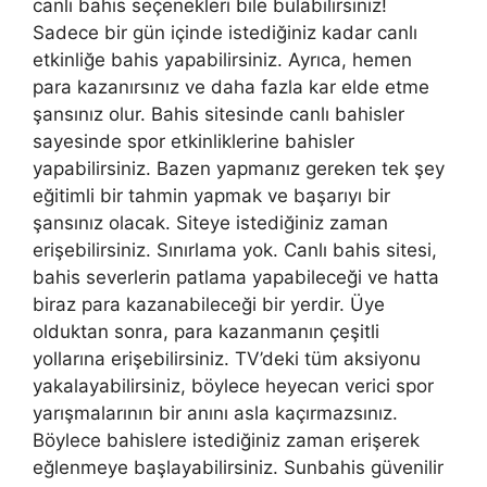
canlı bahis seçenekleri bile bulabilirsiniz!
Sadece bir gün içinde istediğiniz kadar canlı
etkinliğe bahis yapabilirsiniz. Ayrıca, hemen
para kazanırsınız ve daha fazla kar elde etme
şansınız olur. Bahis sitesinde canlı bahisler
sayesinde spor etkinliklerine bahisler
yapabilirsiniz. Bazen yapmanız gereken tek şey
eğitimli bir tahmin yapmak ve başarıyı bir
şansınız olacak. Siteye istediğiniz zaman
erişebilirsiniz. Sınırlama yok. Canlı bahis sitesi,
bahis severlerin patlama yapabileceği ve hatta
biraz para kazanabileceği bir yerdir. Üye
olduktan sonra, para kazanmanın çeşitli
yollarına erişebilirsiniz. TV’deki tüm aksiyonu
yakalayabilirsiniz, böylece heyecan verici spor
yarışmalarının bir anını asla kaçırmazsınız.
Böylece bahislere istediğiniz zaman erişerek
eğlenmeye başlayabilirsiniz. Sunbahis güvenilir