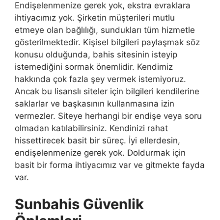
Endişelenmenize gerek yok, ekstra evraklara
ihtiyacımız yok. Şirketin müşterileri mutlu
etmeye olan bağlılığı, sundukları tüm hizmetle
gösterilmektedir. Kişisel bilgileri paylaşmak söz
konusu olduğunda, bahis sitesinin isteyip
istemediğini sormak önemlidir. Kendimiz
hakkında çok fazla şey vermek istemiyoruz.
Ancak bu lisanslı siteler için bilgileri kendilerine
saklarlar ve başkasının kullanmasına izin
vermezler. Siteye herhangi bir endişe veya soru
olmadan katılabilirsiniz. Kendinizi rahat
hissettirecek basit bir süreç. İyi ellerdesin,
endişelenmenize gerek yok. Doldurmak için
basit bir forma ihtiyacımız var ve gitmekte fayda
var.
Sunbahis Güvenlik