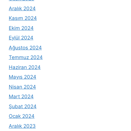
Aralık 2024
Kasım 2024
Ekim 2024
Eylül 2024
Ağustos 2024
Temmuz 2024
Haziran 2024
Mayıs 2024
Nisan 2024
Mart 2024
Şubat 2024
Ocak 2024
Aralık 2023