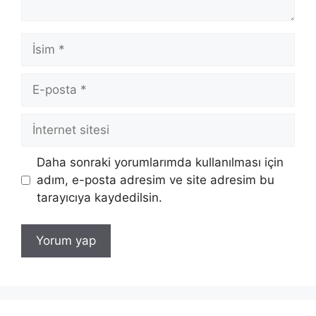
İsim
E-
posta
İnternet
sitesi
Daha sonraki yorumlarımda kullanılması için
adım, e-posta adresim ve site adresim bu
tarayıcıya kaydedilsin.