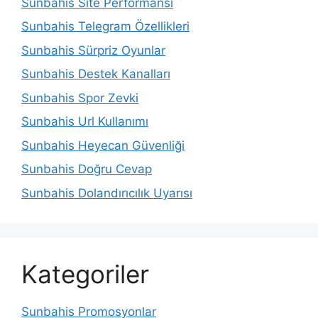
Sunbahis Site Performansı
Sunbahis Telegram Özellikleri
Sunbahis Sürpriz Oyunlar
Sunbahis Destek Kanalları
Sunbahis Spor Zevki
Sunbahis Url Kullanımı
Sunbahis Heyecan Güvenliği
Sunbahis Doğru Cevap
Sunbahis Dolandırıcılık Uyarısı
Kategoriler
Sunbahis Promosyonlar