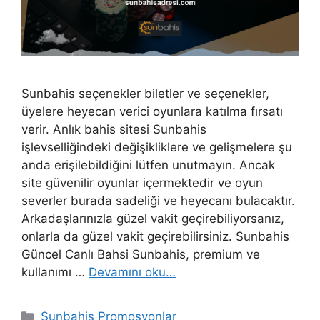
Sunbahis seçenekler biletler ve seçenekler,
üyelere heyecan verici oyunlara katılma fırsatı
verir. Anlık bahis sitesi Sunbahis
işlevselliğindeki değişikliklere ve gelişmelere şu
anda erişilebildiğini lütfen unutmayın. Ancak
site güvenilir oyunlar içermektedir ve oyun
severler burada sadeliği ve heyecanı bulacaktır.
Arkadaşlarınızla güzel vakit geçirebiliyorsanız,
onlarla da güzel vakit geçirebilirsiniz. Sunbahis
Güncel Canlı Bahsi Sunbahis, premium ve
kullanımı …
Devamını oku…
Kategoriler
Sunbahis Promosyonlar