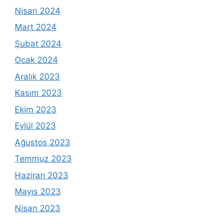
Nisan 2024
Mart 2024
Şubat 2024
Ocak 2024
Aralık 2023
Kasım 2023
Ekim 2023
Eylül 2023
Ağustos 2023
Temmuz 2023
Haziran 2023
Mayıs 2023
Nisan 2023