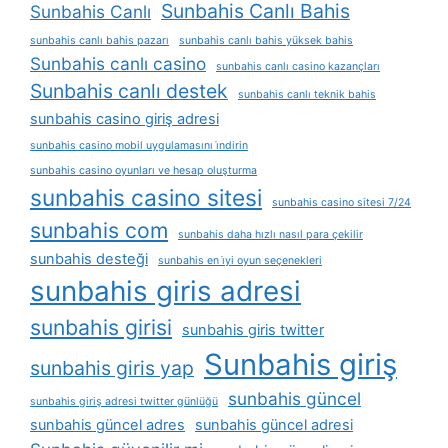
Sunbahis Canlı Bahis
Sunbahis Canlı
sunbahis canlı bahis pazarı
sunbahis canlı bahis yüksek bahis
Sunbahis canlı casino
sunbahis canlı casino kazançları
Sunbahis canlı destek
sunbahis canlı teknik bahis
sunbahis casino giriş adresi
sunbahis casino mobil uygulamasını i̇ndirin
sunbahis casino oyunları ve hesap oluşturma
sunbahis casino sitesi
sunbahis casino sitesi 7/24
sunbahis com
sunbahis daha hızlı nasıl para çekilir
sunbahis desteği
sunbahis en i̇yi oyun seçenekleri
sunbahis giris adresi
sunbahis girisi
sunbahis giris twitter
Sunbahis giriş
sunbahis giris yap
sunbahis güncel
sunbahis giriş adresi twitter günlüğü
sunbahis güncel adres
sunbahis güncel adresi