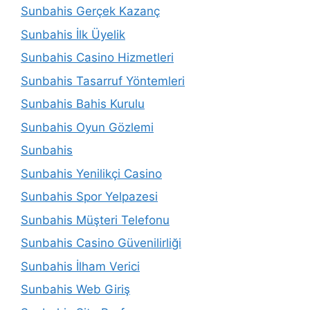
Sunbahis Gerçek Kazanç
Sunbahis İlk Üyelik
Sunbahis Casino Hizmetleri
Sunbahis Tasarruf Yöntemleri
Sunbahis Bahis Kurulu
Sunbahis Oyun Gözlemi
Sunbahis
Sunbahis Yenilikçi Casino
Sunbahis Spor Yelpazesi
Sunbahis Müşteri Telefonu
Sunbahis Casino Güvenilirliği
Sunbahis İlham Verici
Sunbahis Web Giriş