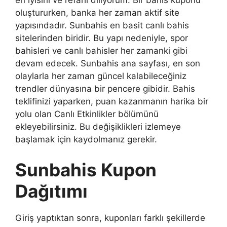
en iyisini ve refahı diliyorum. Bir bahis kuponu
oluştururken, banka her zaman aktif site
yapısındadır. Sunbahis en basit canlı bahis
sitelerinden biridir. Bu yapı nedeniyle, spor
bahisleri ve canlı bahisler her zamanki gibi
devam edecek. Sunbahis ana sayfası, en son
olaylarla her zaman güncel kalabileceğiniz
trendler dünyasına bir pencere gibidir. Bahis
teklifinizi yaparken, puan kazanmanın harika bir
yolu olan Canlı Etkinlikler bölümünü
ekleyebilirsiniz. Bu değişiklikleri izlemeye
başlamak için kaydolmanız gerekir.
Sunbahis Kupon
Dağıtımı
Giriş yaptıktan sonra, kuponları farklı şekillerde