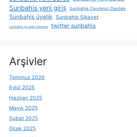
Sunbahis yeni giriş
Sunbahis Çevrimiçi Destek
Sunbahis üyelik
Sunbahis Şikayet
twitter sunbahis
sunbahis şu anki konumu
Arşivler
Temmuz 2026
Eylül 2025
Haziran 2025
Mayıs 2025
Şubat 2025
Ocak 2025