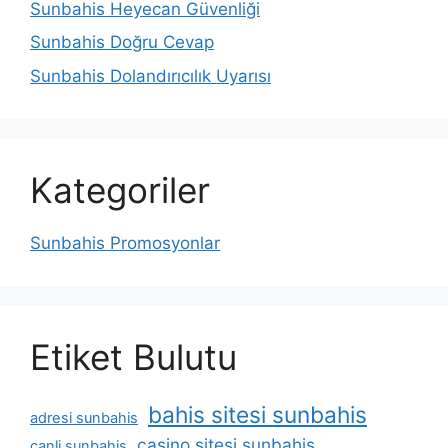
Sunbahis Heyecan Güvenliği
Sunbahis Doğru Cevap
Sunbahis Dolandırıcılık Uyarısı
Kategoriler
Sunbahis Promosyonlar
Etiket Bulutu
bahis sitesi sunbahis
adresi sunbahis
casino sitesi sunbahis
canli sunbahis