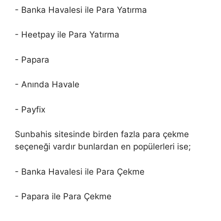
- Banka Havalesi ile Para Yatırma
- Heetpay ile Para Yatırma
- Papara
- Anında Havale
- Payfix
Sunbahis sitesinde birden fazla para çekme
seçeneği vardır bunlardan en popülerleri ise;
- Banka Havalesi ile Para Çekme
- Papara ile Para Çekme