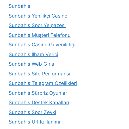
Sunbahis
Sunbahis Yenilikçi Casino
Sunbahis Spor Yelpazesi
Sunbahis Müşteri Telefonu
Sunbahis Casino Güvenilirliği
Sunbahis İlham Verici
Sunbahis Web Giriş
Sunbahis Site Performansı
Sunbahis Telegram Özellikleri
Sunbahis Sürpriz Oyunlar
Sunbahis Destek Kanalları
Sunbahis Spor Zevki
Sunbahis Url Kullanımı