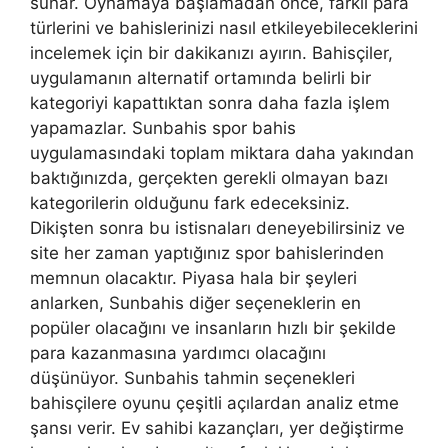
sunar. Oynamaya başlamadan önce, farklı para
türlerini ve bahislerinizi nasıl etkileyebileceklerini
incelemek için bir dakikanızı ayırın. Bahisçiler,
uygulamanın alternatif ortamında belirli bir
kategoriyi kapattıktan sonra daha fazla işlem
yapamazlar. Sunbahis spor bahis
uygulamasındaki toplam miktara daha yakından
baktığınızda, gerçekten gerekli olmayan bazı
kategorilerin olduğunu fark edeceksiniz.
Dikişten sonra bu istisnaları deneyebilirsiniz ve
site her zaman yaptığınız spor bahislerinden
memnun olacaktır. Piyasa hala bir şeyleri
anlarken, Sunbahis diğer seçeneklerin en
popüler olacağını ve insanların hızlı bir şekilde
para kazanmasına yardımcı olacağını
düşünüyor. Sunbahis tahmin seçenekleri
bahisçilere oyunu çeşitli açılardan analiz etme
şansı verir. Ev sahibi kazançları, yer değiştirme