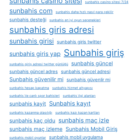
sunbahis casino sitesi
sunbahis casino sitesi 7/24
sunbahis com
sunbahis daha hızlı nasıl para çekilir
sunbahis desteği
sunbahis en i̇yi oyun seçenekleri
sunbahis giris adresi
sunbahis girisi
sunbahis giris twitter
Sunbahis giriş
sunbahis giris yap
sunbahis güncel
sunbahis giriş adresi twitter günlüğü
sunbahis güncel adres
sunbahis güncel adresi
Sunbahis güvenilir mi
sunbahis güvenlir mi
sunbahis hesap kapatma
sunbahis hizmet altyapısı
sunbahis i̇le canlı spor bahisleri
sunbahis i̇lgi alanları
Sunbahis kayıt
sunbahis kayit
sunbahis kazanma olasılığı
sunbahis kazı kazan kartları
sunbahis maç izle
sunbahis kaç oldu
sunbahis maç izleme
Sunbahis Mobil Giriş
sunbahis mobil uygulama
sunbahis mobil oyunlar