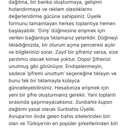
dağıtma, bir banka oluşturmaya, gelişimi
hızlandırmaya ve reklam olasılıklarını
değerlendirme gücüne sahipsiniz. Üyelik
formunu tamamlayan herkes toplantıya hemen
başlayabilir. ‘Giriş’ düğmesine erişmek için
verilen bağlantıya tıklamanız yeterlidir. Düğmeyi
tıkladığınızda, bir oturum açma penceresi açılır
ve bilgilerinizi sorar. Zayıf bir şifreniz varsa, size
yardımcı olacak kimse yoktur. Oops! Şifrenizi
unutmuş gibi görünüyor. Endişelenmeyin,
sadece ‘şifremi unuttum’ seçeneğine tıklayın ve
bunu tek bir tıklamayla kolayca
güncelleyebilirsiniz. Hesabınıza erişmek için
yeni bir şifre oluşturmanız gerekir. Yani toplantı
sırasında şaşırmayacaksınız.
Sunbahis kupon
dağıtımı
yasal olarak Sunbahis Üyelik.
Avrupa’nın önde gelen bahis sitelerinden biri
olan ve Türkiye’nin en popüler şirketlerinden biri