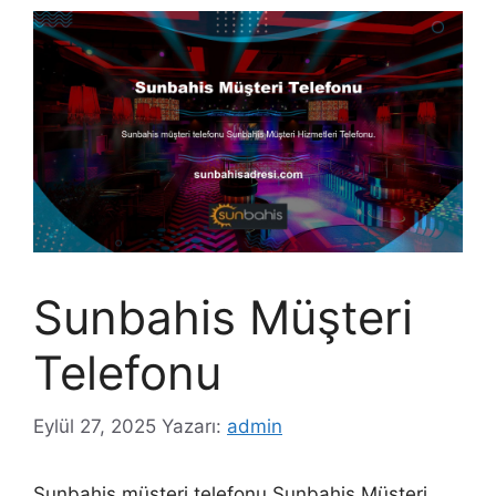
Sunbahis Müşteri
Telefonu
Eylül 27, 2025
Yazarı:
admin
Sunbahis müşteri telefonu Sunbahis Müşteri