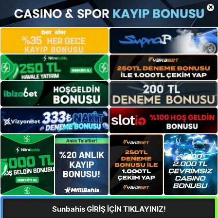
×
Sunbahis GİRİŞ İÇİN TIKLAYINIZ!