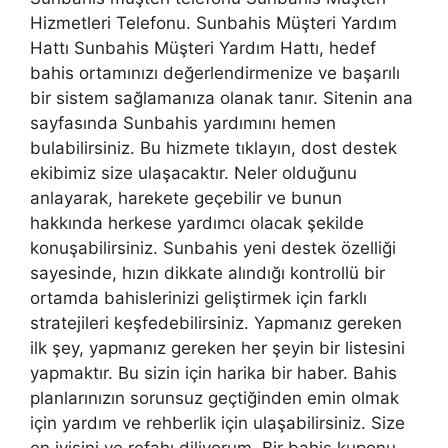
Hizmetleri Telefonu. Sunbahis Müşteri Yardım
Hattı Sunbahis Müşteri Yardım Hattı, hedef
bahis ortamınızı değerlendirmenize ve başarılı
bir sistem sağlamanıza olanak tanır. Sitenin ana
sayfasında Sunbahis yardımını hemen
bulabilirsiniz. Bu hizmete tıklayın, dost destek
ekibimiz size ulaşacaktır. Neler olduğunu
anlayarak, harekete geçebilir ve bunun
hakkında herkese yardımcı olacak şekilde
konuşabilirsiniz. Sunbahis yeni destek özelliği
sayesinde, hızın dikkate alındığı kontrollü bir
ortamda bahislerinizi geliştirmek için farklı
stratejileri keşfedebilirsiniz. Yapmanız gereken
ilk şey, yapmanız gereken her şeyin bir listesini
yapmaktır. Bu sizin için harika bir haber. Bahis
planlarınızın sorunsuz geçtiğinden emin olmak
için yardım ve rehberlik için ulaşabilirsiniz. Size