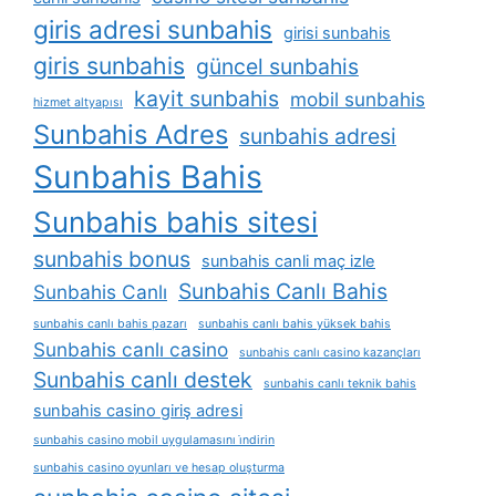
giris adresi sunbahis
girisi sunbahis
giris sunbahis
güncel sunbahis
kayit sunbahis
mobil sunbahis
hizmet altyapısı
Sunbahis Adres
sunbahis adresi
Sunbahis Bahis
Sunbahis bahis sitesi
sunbahis bonus
sunbahis canli maç izle
Sunbahis Canlı Bahis
Sunbahis Canlı
sunbahis canlı bahis pazarı
sunbahis canlı bahis yüksek bahis
Sunbahis canlı casino
sunbahis canlı casino kazançları
Sunbahis canlı destek
sunbahis canlı teknik bahis
sunbahis casino giriş adresi
sunbahis casino mobil uygulamasını i̇ndirin
sunbahis casino oyunları ve hesap oluşturma