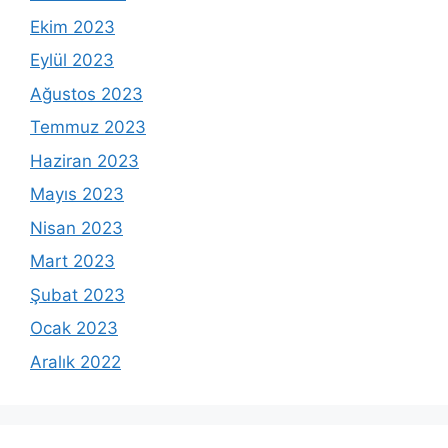
Ekim 2023
Eylül 2023
Ağustos 2023
Temmuz 2023
Haziran 2023
Mayıs 2023
Nisan 2023
Mart 2023
Şubat 2023
Ocak 2023
Aralık 2022