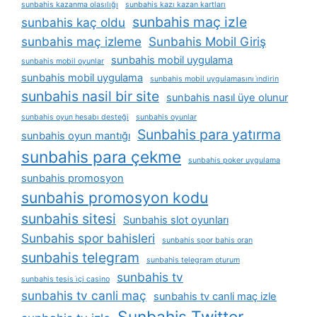
sunbahis kazanma olasılığı
sunbahis kazı kazan kartları
sunbahis maç izle
sunbahis kaç oldu
sunbahis maç izleme
Sunbahis Mobil Giriş
sunbahis mobil uygulama
sunbahis mobil oyunlar
sunbahis mobil uygulama
sunbahis mobil uygulamasını i̇ndirin
sunbahis nasil bir site
sunbahis nasıl üye olunur
sunbahis oyun hesabı desteği
sunbahis oyunlar
Sunbahis para yatırma
sunbahis oyun mantığı
sunbahis para çekme
sunbahis poker uygulama
sunbahis promosyon
sunbahis promosyon kodu
sunbahis sitesi
Sunbahis slot oyunları
Sunbahis spor bahisleri
sunbahis spor bahis oran
sunbahis telegram
sunbahis telegram oturum
sunbahis tv
sunbahis tesis i̇çi casino
sunbahis tv canli maç
sunbahis tv canli maç izle
Sunbahis Twitter