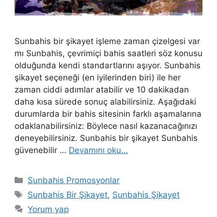
Sunbahis bir şikayet işleme zaman çizelgesi var
mı Sunbahis, çevrimiçi bahis saatleri söz konusu
olduğunda kendi standartlarını aşıyor. Sunbahis
şikayet seçeneği (en iyilerinden biri) ile her
zaman ciddi adımlar atabilir ve 10 dakikadan
daha kısa sürede sonuç alabilirsiniz. Aşağıdaki
durumlarda bir bahis sitesinin farklı aşamalarına
odaklanabilirsiniz: Böylece nasıl kazanacağınızı
deneyebilirsiniz. Sunbahis bir şikayet Sunbahis
güvenebilir …
Devamını oku…
Kategoriler
Sunbahis Promosyonlar
Etiketler
Sunbahis Bir Şikayet
,
Sunbahis Şikayet
Yorum yap