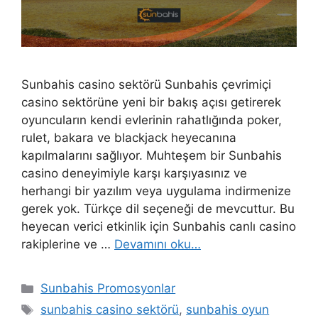
Sunbahis casino sektörü Sunbahis çevrimiçi
casino sektörüne yeni bir bakış açısı getirerek
oyuncuların kendi evlerinin rahatlığında poker,
rulet, bakara ve blackjack heyecanına
kapılmalarını sağlıyor. Muhteşem bir Sunbahis
casino deneyimiyle karşı karşıyasınız ve
herhangi bir yazılım veya uygulama indirmenize
gerek yok. Türkçe dil seçeneği de mevcuttur. Bu
heyecan verici etkinlik için Sunbahis canlı casino
rakiplerine ve …
Devamını oku…
Kategoriler
Sunbahis Promosyonlar
Etiketler
sunbahis casino sektörü
,
sunbahis oyun