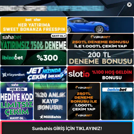
×
Sunbahis GİRİŞ İÇİN TIKLAYINIZ!