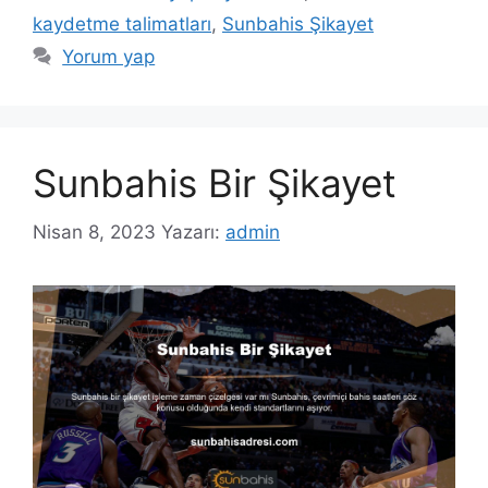
kaydetme talimatları
,
Sunbahis Şikayet
Yorum yap
Sunbahis Bir Şikayet
Nisan 8, 2023
Yazarı:
admin