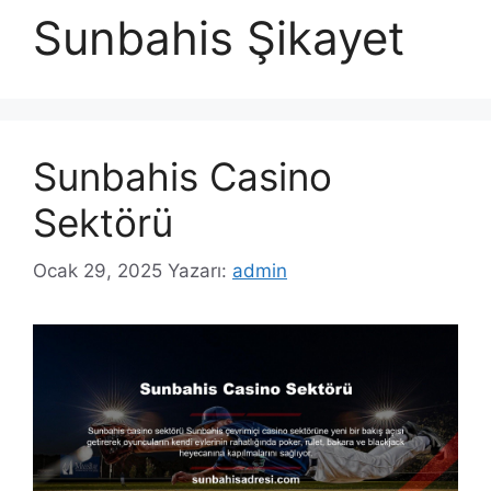
Sunbahis Şikayet
Sunbahis Casino
Sektörü
Ocak 29, 2025
Yazarı:
admin