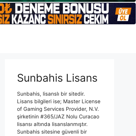
Sunbahis Lisans
Sunbahis, lisanslı bir sitedir.
Lisans bilgileri ise; Master License
of Gaming Services Provider, N.V.
şirketinin #365/JAZ Nolu Curacao
lisansı altında lisanslanmıştır.
Sunbahis sitesine güvenli bir