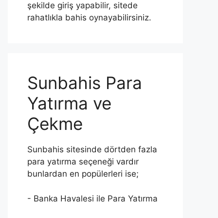
şekilde giriş yapabilir, sitede
rahatlıkla bahis oynayabilirsiniz.
Sunbahis Para
Yatırma ve
Çekme
Sunbahis sitesinde dörtden fazla
para yatırma seçeneği vardır
bunlardan en popülerleri ise;
- Banka Havalesi ile Para Yatırma