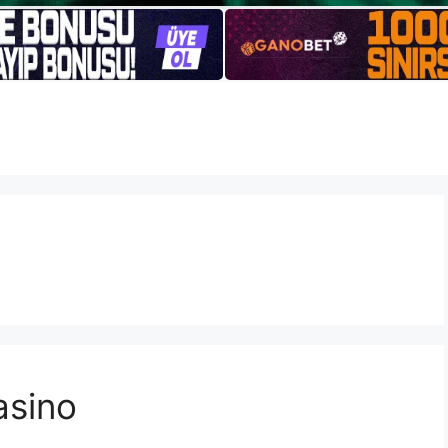
asino