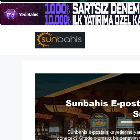
İçeriğe
atla