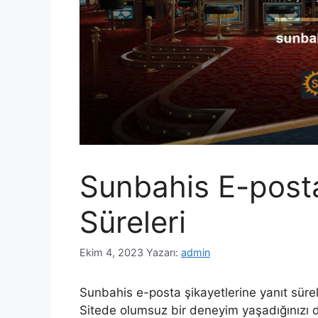
Sunbahis E-posta
Süreleri
Ekim 4, 2023
Yazarı:
admin
Sunbahis e-posta şikayetlerine yanıt sür
Sitede olumsuz bir deneyim yaşadığınızı 