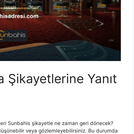
 Şikayetlerine Yanıt
eleri Sunbahis şikayetle ne zaman geri dönecek?
düşünebilir veya gözlemleyebilirsiniz. Bu durumda