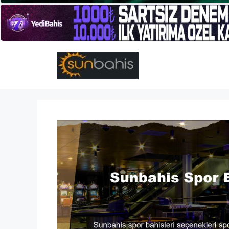
İçeriğe
atla