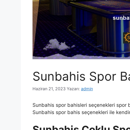
Sunbahis Spor Ba
Haziran 21, 2023
Yazarı:
admin
Sunbahis spor bahisleri seçenekleri spor 
Sunbahis spor bahis seçenekleri ile kendi
Sunbahis Çoklu Spo