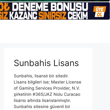
Sunbahis Lisans
Sunbahis, lisanslı bir sitedir.
Lisans bilgileri ise; Master License
of Gaming Services Provider, N.V.
şirketinin #365/JAZ Nolu Curacao
lisansı altında lisanslanmıştır.
Sunbahis sitesine güvenli bir