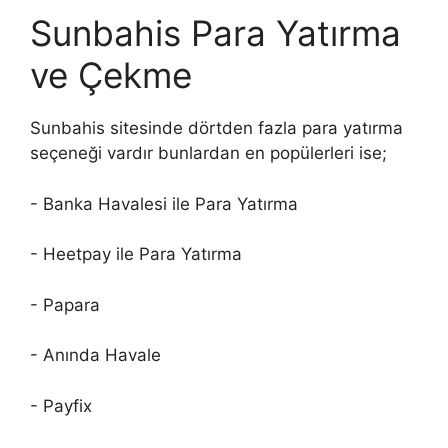
Sunbahis Para Yatırma
ve Çekme
Sunbahis sitesinde dörtden fazla para yatırma
seçeneği vardır bunlardan en popülerleri ise;
- Banka Havalesi ile Para Yatırma
- Heetpay ile Para Yatırma
- Papara
- Anında Havale
- Payfix