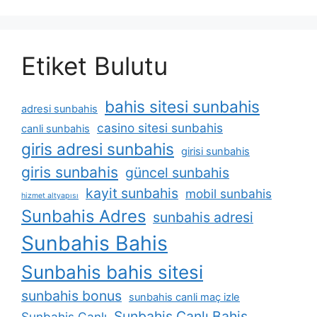
Etiket Bulutu
bahis sitesi sunbahis
adresi sunbahis
casino sitesi sunbahis
canli sunbahis
giris adresi sunbahis
girisi sunbahis
giris sunbahis
güncel sunbahis
kayit sunbahis
mobil sunbahis
hizmet altyapısı
Sunbahis Adres
sunbahis adresi
Sunbahis Bahis
Sunbahis bahis sitesi
sunbahis bonus
sunbahis canli maç izle
Sunbahis Canlı Bahis
Sunbahis Canlı