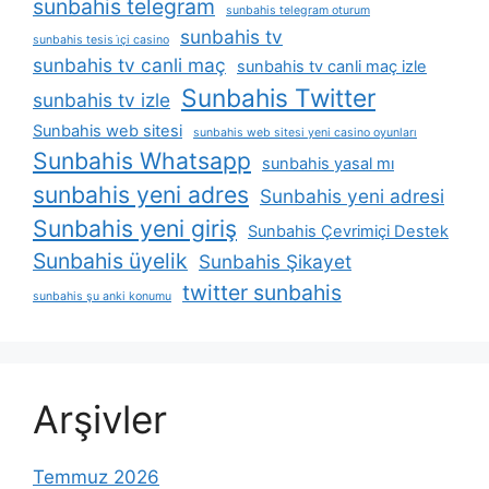
sunbahis telegram
sunbahis telegram oturum
sunbahis tv
sunbahis tesis i̇çi casino
sunbahis tv canli maç
sunbahis tv canli maç izle
Sunbahis Twitter
sunbahis tv izle
Sunbahis web sitesi
sunbahis web sitesi yeni casino oyunları
Sunbahis Whatsapp
sunbahis yasal mı
sunbahis yeni adres
Sunbahis yeni adresi
Sunbahis yeni giriş
Sunbahis Çevrimiçi Destek
Sunbahis üyelik
Sunbahis Şikayet
twitter sunbahis
sunbahis şu anki konumu
Arşivler
Temmuz 2026