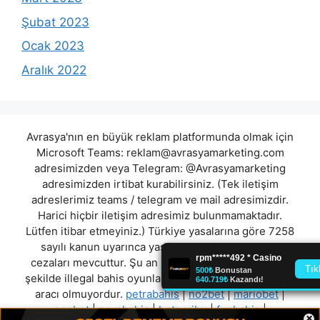
Şubat 2023
Ocak 2023
Aralık 2022
Avrasya'nın en büyük reklam platformunda olmak için
Microsoft Teams:
reklam@avrasyamarketing.com
adresimizden veya Telegram: @Avrasyamarketing
adresimizden irtibat kurabilirsiniz. (Tek iletişim
adreslerimiz teams / telegram ve mail adresimizdir.
Harici hiçbir iletişim adresimiz bulunmamaktadır.
Lütfen itibar etmeyiniz.) Türkiye yasalarına göre 7258
sayılı kanun uyarınca yasa dışı bahis oynamanın
cezaları mevcuttur. Şu an bulunduğunuz site hiç bir
şekilde illegal bahis oyunları oynatmıyor ve oynamaya
aracı olmuyordur.
petrabahis
|
no2bet
|
mariobet
|
egobet
|
naysbahis
|
betparibu
|
funbahis
|
×