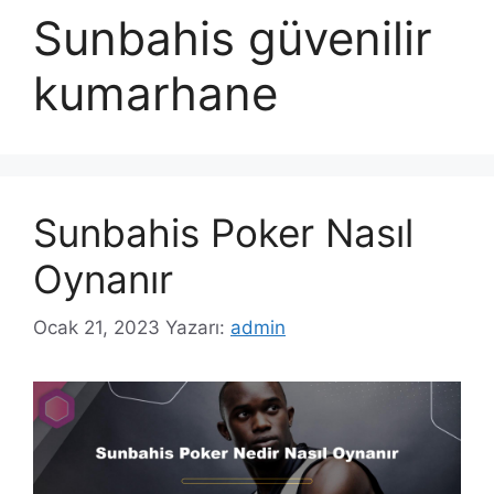
Sunbahis güvenilir
kumarhane
Sunbahis Poker Nasıl
Oynanır
Ocak 21, 2023
Yazarı:
admin