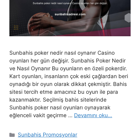
Sunbahis poker nedir nasıl oynanır Casino
oyunları her gün değişir. Sunbahis Poker Nedir
ve Nasıl Oynanır Bu oyunların en özeli pokerdir.
Kart oyunları, insanların çok eski çağlardan beri
oynadığı bir oyun olarak dikkat çekmiştir. Bahis
sitesi tercih etme amacınız bu oyun ile para
kazanmaktır. Seçilmiş bahis sitelerinde
Sunbahis poker nasıl oyunları oynayarak
eğlenceli vakit geçirme …
Devamını oku…
Kategoriler
Sunbahis Promosyonlar