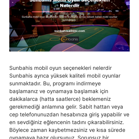
Sunbahis mobil oyun seçenekleri nelerdir
Sunbahis ayrıca yüksek kaliteli mobil oyunlar
sunmaktadır. Bu, programı indirmeye
başlamanız ve oynamaya başlamak için
dakikalarca (hatta saatlerce) beklemeniz
gerekmediği anlamına gelir. Sabit hattan veya
cep telefonunuzdan hesabınıza giriş yapabilir ve
en sevdiğiniz eğlencenin tadını çıkarabilirsiniz.
Böylece zaman kaybetmezsiniz ve kısa sürede
oynamaya hazır olursunuz. Sorunsuz bir