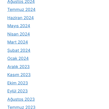
Ağustos 2024
Temmuz 2024
Haziran 2024
Mayıs 2024
Nisan 2024
Mart 2024
Şubat 2024
Ocak 2024
Aralık 2023
Kasım 2023
Ekim 2023
Eylül 2023
Ağustos 2023
Temmuz 2023