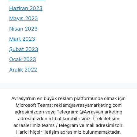
Haziran 2023
Mayıs 2023
Nisan 2023
Mart 2023
Şubat 2023
Ocak 2023
Aralık 2022
Avrasya'nın en büyük reklam platformunda olmak için
Microsoft Teams:
reklam@avrasyamarketing.com
adresimizden veya Telegram: @Avrasyamarketing
adresimizden irtibat kurabilirsiniz. (Tek iletişim
adreslerimiz teams / telegram ve mail adresimizdir.
Harici hiçbir iletişim adresimiz bulunmamaktadır.