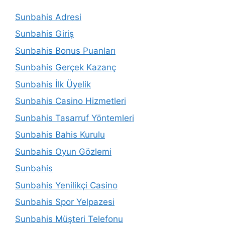
Sunbahis Adresi
Sunbahis Giriş
Sunbahis Bonus Puanları
Sunbahis Gerçek Kazanç
Sunbahis İlk Üyelik
Sunbahis Casino Hizmetleri
Sunbahis Tasarruf Yöntemleri
Sunbahis Bahis Kurulu
Sunbahis Oyun Gözlemi
Sunbahis
Sunbahis Yenilikçi Casino
Sunbahis Spor Yelpazesi
Sunbahis Müşteri Telefonu