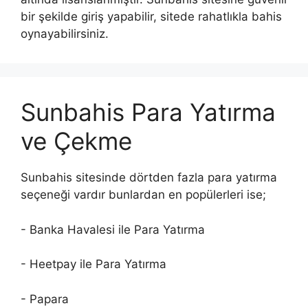
bir şekilde giriş yapabilir, sitede rahatlıkla bahis
oynayabilirsiniz.
Sunbahis Para Yatırma
ve Çekme
Sunbahis sitesinde dörtden fazla para yatırma
seçeneği vardır bunlardan en popülerleri ise;
- Banka Havalesi ile Para Yatırma
- Heetpay ile Para Yatırma
- Papara