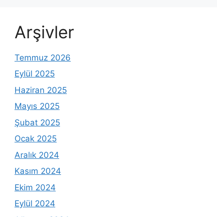
Arşivler
Temmuz 2026
Eylül 2025
Haziran 2025
Mayıs 2025
Şubat 2025
Ocak 2025
Aralık 2024
Kasım 2024
Ekim 2024
Eylül 2024