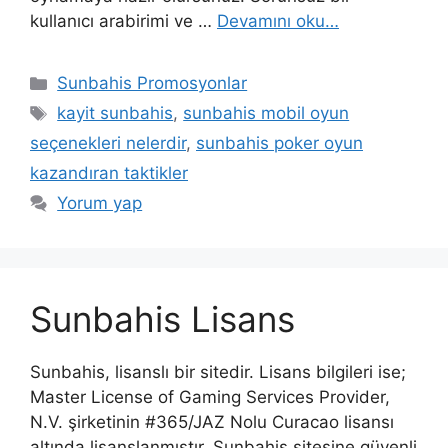
kullanıcı arabirimi ve …
Devamını oku…
Kategoriler
Sunbahis Promosyonlar
Etiketler
kayit sunbahis
,
sunbahis mobil oyun
seçenekleri nelerdir
,
sunbahis poker oyun
kazandıran taktikler
Yorum yap
Sunbahis Lisans
Sunbahis, lisanslı bir sitedir. Lisans bilgileri ise;
Master License of Gaming Services Provider,
N.V. şirketinin #365/JAZ Nolu Curacao lisansı
altında lisanslanmıştır. Sunbahis sitesine güvenli