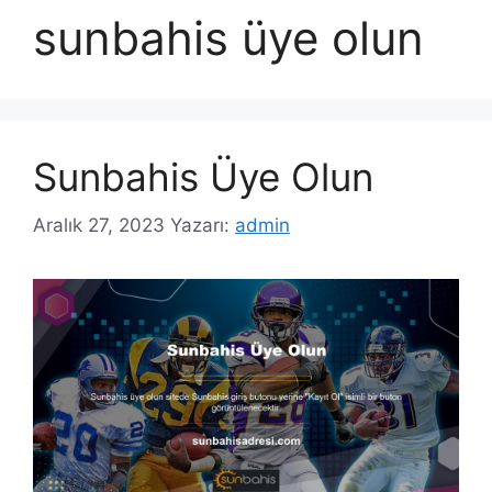
sunbahis üye olun
Sunbahis Üye Olun
Aralık 27, 2023
Yazarı:
admin