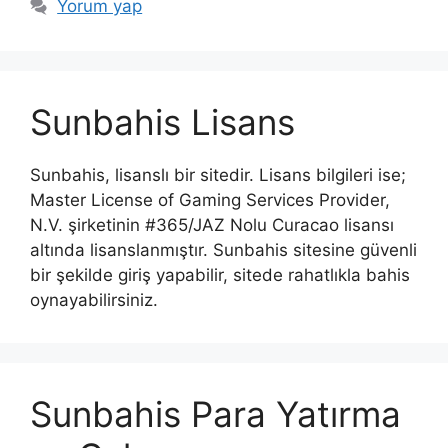
Yorum yap
Sunbahis Lisans
Sunbahis, lisanslı bir sitedir. Lisans bilgileri ise;
Master License of Gaming Services Provider,
N.V. şirketinin #365/JAZ Nolu Curacao lisansı
altında lisanslanmıştır. Sunbahis sitesine güvenli
bir şekilde giriş yapabilir, sitede rahatlıkla bahis
oynayabilirsiniz.
Sunbahis Para Yatırma