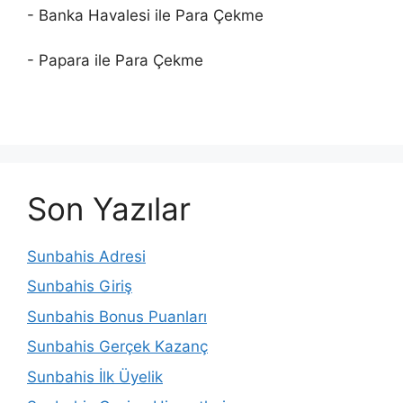
- Banka Havalesi ile Para Çekme
- Papara ile Para Çekme
Son Yazılar
Sunbahis Adresi
Sunbahis Giriş
Sunbahis Bonus Puanları
Sunbahis Gerçek Kazanç
Sunbahis İlk Üyelik