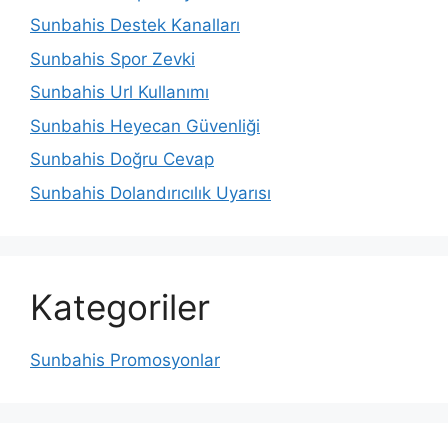
Sunbahis Destek Kanalları
Sunbahis Spor Zevki
Sunbahis Url Kullanımı
Sunbahis Heyecan Güvenliği
Sunbahis Doğru Cevap
Sunbahis Dolandırıcılık Uyarısı
Kategoriler
Sunbahis Promosyonlar