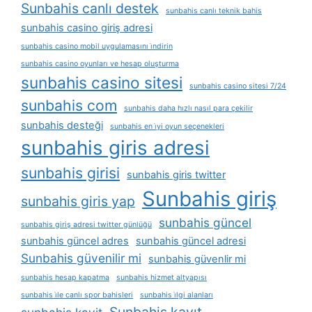
Sunbahis canlı destek
sunbahis canlı teknik bahis
sunbahis casino giriş adresi
sunbahis casino mobil uygulamasını i̇ndirin
sunbahis casino oyunları ve hesap oluşturma
sunbahis casino sitesi
sunbahis casino sitesi 7/24
sunbahis com
sunbahis daha hızlı nasıl para çekilir
sunbahis desteği
sunbahis en i̇yi oyun seçenekleri
sunbahis giris adresi
sunbahis girisi
sunbahis giris twitter
Sunbahis giriş
sunbahis giris yap
sunbahis güncel
sunbahis giriş adresi twitter günlüğü
sunbahis güncel adres
sunbahis güncel adresi
Sunbahis güvenilir mi
sunbahis güvenlir mi
sunbahis hesap kapatma
sunbahis hizmet altyapısı
sunbahis i̇le canlı spor bahisleri
sunbahis i̇lgi alanları
Sunbahis kayıt