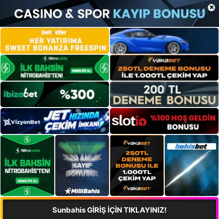
×
Sunbahis GİRİŞ İÇİN TIKLAYINIZ!